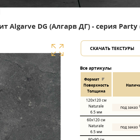
 Algarve DG (Алгарв ДГ) - серия Party
СКАЧАТЬ ТЕКСТУРЫ
Все артикулы
Формат
Пов
ерхнос
ть
Налич
Толщина
120x120
см
Naturale
под заказ
6.5 мм
60x120
см
Naturale
под заказ
6.5 мм
90x90
см