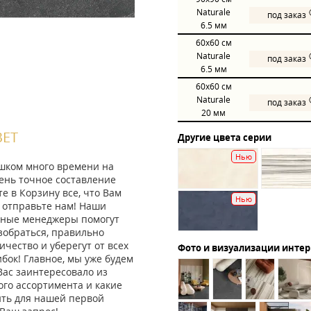
Naturale
под заказ
6.5 мм
60x60
см
Naturale
под заказ
6.5 мм
60x60
см
Naturale
под заказ
20 мм
ВЕТ
Другие цвета серии
Нью
ишком много времени на
ень точное составление
те в Корзину все, что Вам
Нью
 отправьте нам! Наши
ные менеджеры помогут
зобраться, правильно
ичество и уберегут от всех
Фото и визуализации инте
ок! Главное, мы уже будем
Вас заинтересовало из
го ассортимента и какие
ить для нашей первой