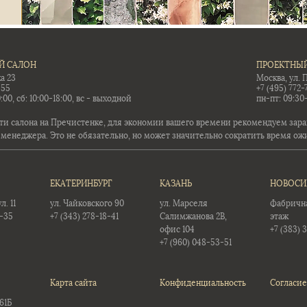
Й САЛОН
ПРОЕКТНЫЙ
а 23
Москва, ул. 
-55
+7 (495) 772-
:00, сб: 10:00-18:00, вс - выходной
пн-пт: 09:30
ти салона на Пречистенке, для экономии вашего времени рекомендуем заран
 менеджера. Это не обязательно, но может значительно сократить время ож
ЕКАТЕРИНБУРГ
КАЗАНЬ
НОВОСИ
. 11
ул. Чайковского 90
ул. Марселя
Фабричная
5-35
+7 (343) 278-18-41
Салимжанова 2В,
этаж
офис 104
+7 (383) 
+7 (960) 048-53-51
Карта сайта
Конфиденциальность
Согласие
61Б