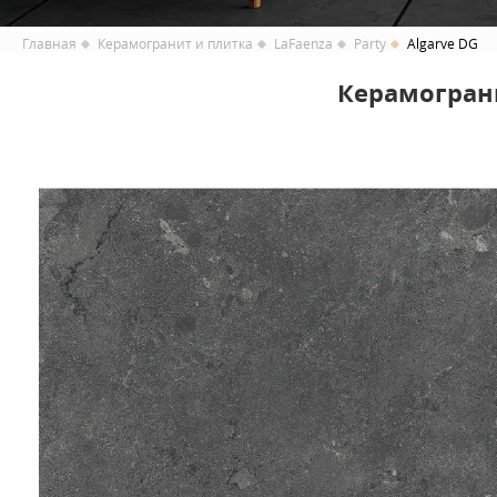
Главная
Керамогранит и плитка
LaFaenza
Party
Algarve DG
Керамогранит