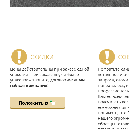
СКИДКИ
СО
Цены действительны при заказе одной
Не тратьте сл
упаковки. При заказе двух и более
детальное и оч
упаковок – звоните, договоримся!
Мы
запроса, сложи
гибкая компания!
понравилось, и
профессиональ
Вам во всем ра
подсчитать кол
Положить в
возможных ошиб
понимать, что 
нашего огромно
образцы готов