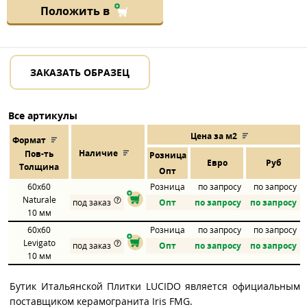
Положить в
ЗАКАЗАТЬ ОБРАЗЕЦ
Все артикулы
Цена за м2
Формат
Наличие
Пов
-
ть
Розница
Евро
Руб
Толщина
Опт
60x60
Розница
по запросу
по запросу
Naturale
под заказ
Опт
по запросу
по запросу
10 мм
60x60
Розница
по запросу
по запросу
Levigato
под заказ
Опт
по запросу
по запросу
10 мм
Бутик Итальянской Плитки LUCIDO является официальным
поставщиком керамогранита Iris FMG.