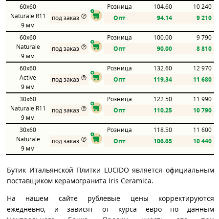
60x60
Розница
104.60
10 240
Naturale R11
под заказ
Опт
94.14
9 210
9 мм
60x60
Розница
100.00
9 790
Naturale
под заказ
Опт
90.00
8 810
9 мм
60x60
Розница
132.60
12 970
Active
под заказ
Опт
119.34
11 680
9 мм
30x60
Розница
122.50
11 990
Naturale R11
под заказ
Опт
110.25
10 790
9 мм
30x60
Розница
118.50
11 600
Naturale
под заказ
Опт
106.65
10 440
9 мм
Бутик Итальянской Плитки LUCIDO является официальным
поставщиком керамогранита Iris Ceramica.
На нашем сайте рублевые цены корректируются
ежедневно, и зависят от курса евро по данным