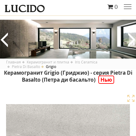
0
Главная
Керамогранит и плитка
Iris Ceramica
Pietra Di Basalto
Grigio
Керамогранит Grigio (Гриджио) - серия Pietra Di
Basalto (Петра ди басальто)
Нью