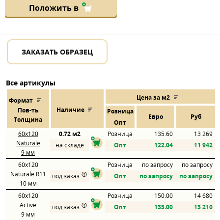
Положить в
ЗАКАЗАТЬ ОБРАЗЕЦ
Все артикулы
Цена за м2
Формат
Наличие
Пов
-
ть
Розница
Евро
Руб
Толщина
Опт
60x120
0.72 м2
Розница
135.60
13 269
Naturale
на складе
Опт
122.04
11 942
9 мм
60x120
Розница
по запросу
по запросу
Naturale R11
под заказ
Опт
по запросу
по запросу
10 мм
60x120
Розница
150.00
14 680
Active
под заказ
Опт
135.00
13 210
9 мм