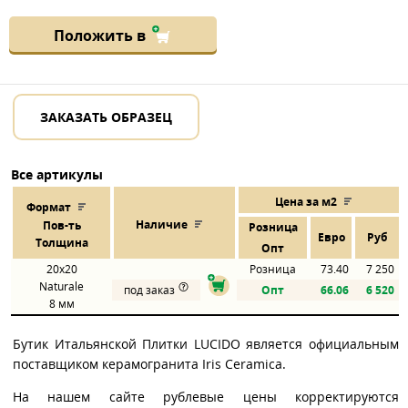
Положить в
ЗАКАЗАТЬ ОБРАЗЕЦ
Все артикулы
Цена за м2
Формат
Наличие
Пов
-
ть
Розница
Евро
Руб
Толщина
Опт
20x20
Розница
73.40
7 250
Naturale
под заказ
Опт
66.06
6 520
8 мм
Бутик Итальянской Плитки LUCIDO является официальным
поставщиком керамогранита Iris Ceramica.
На нашем сайте рублевые цены корректируются