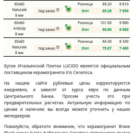
60x60
Розница
89.20
8 810
Naturale
под заказ
Опт
80.28
7 930
8 мм
60x60
Розница
101.00
9 980
Antislip
под заказ
Опт
90.90
8 980
8 мм
30x60
Розница
84.30
8 330
Naturale
под заказ
Опт
75.87
7 490
8 мм
Бутик Итальянской Плитки LUCIDO является официальным
поставщиком керамогранита Iris Ceramica.
На нашем сайте рублевые цены корректируются
ежедневно, и зависят от курса евро по данным
Центрального Банка. Просим учесть это при
предварительных расчетах. Актуальную информацию по
ценам и наличию вы всегда можете уточнить у наших
менеджеров.
Пожалуйста, обратите внимание, что керамогранит Brave
Black серии Avista фабрики Iris Ceramica отгружается кратко