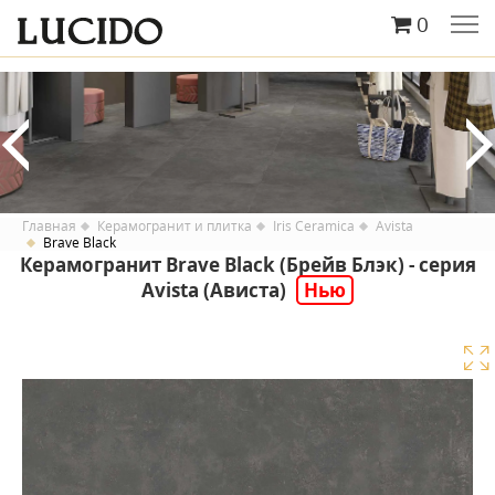
0
Главная
Керамогранит и плитка
Iris Ceramica
Avista
Brave Black
Керамогранит Brave Black (Брейв Блэк) - серия
Avista (Ависта)
Нью