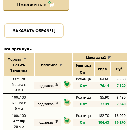
Положить в
ЗАКАЗАТЬ ОБРАЗЕЦ
Все артикулы
Цена за м2
Формат
Наличие
Пов
-
ть
Розница
Евро
Руб
Толщина
Опт
60x120
Розница
84.60
8 360
Naturale
под заказ
Опт
76.14
7 520
8 мм
100x100
Розница
85.90
8 480
Naturale
под заказ
Опт
77.31
7 640
6 мм
100x100
Розница
182.70
18 050
Antislip
под заказ
Опт
164.43
16 240
20 мм