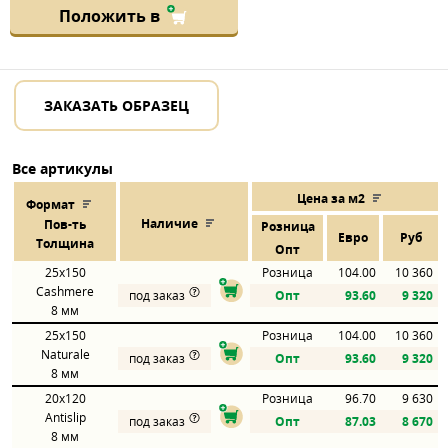
Положить в
ЗАКАЗАТЬ ОБРАЗЕЦ
Все артикулы
Цена за м2
Формат
Наличие
Пов
-
ть
Розница
Евро
Руб
Толщина
Опт
25x150
Розница
104.00
10 360
Cashmere
под заказ
Опт
93.60
9 320
8 мм
25x150
Розница
104.00
10 360
Naturale
под заказ
Опт
93.60
9 320
8 мм
20x120
Розница
96.70
9 630
Antislip
под заказ
Опт
87.03
8 670
8 мм