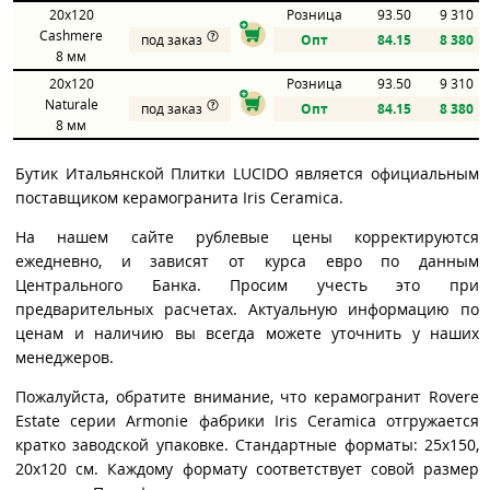
20x120
Розница
93.50
9 310
Cashmere
под заказ
Опт
84.15
8 380
8 мм
20x120
Розница
93.50
9 310
Naturale
под заказ
Опт
84.15
8 380
8 мм
Бутик Итальянской Плитки LUCIDO является официальным
поставщиком керамогранита Iris Ceramica.
На нашем сайте рублевые цены корректируются
ежедневно, и зависят от курса евро по данным
Центрального Банка. Просим учесть это при
предварительных расчетах. Актуальную информацию по
ценам и наличию вы всегда можете уточнить у наших
менеджеров.
Пожалуйста, обратите внимание, что керамогранит Rovere
Estate серии Armonie фабрики Iris Ceramica отгружается
кратко заводской упаковке. Стандартные форматы: 25x150,
20x120 см. Каждому формату соответствует совой размер