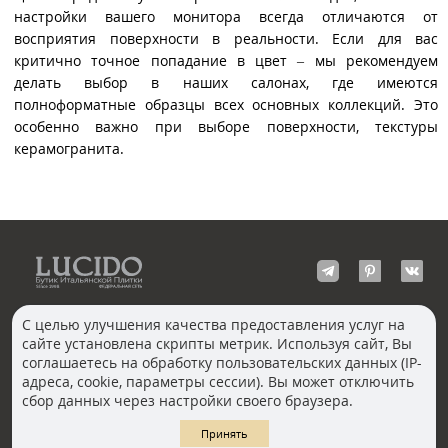
настройки вашего монитора всегда отличаются от
восприятия поверхности в реальности. Если для вас
критично точное попадание в цвет – мы рекомендуем
делать выбор в наших салонах, где имеются
полноформатные образцы всех основных коллекций. Это
особенно важно при выборе поверхности, текстуры
керамогранита.
С целью улучшения качества предоставления услуг на
сайте установлена скрипты метрик. Используя сайт, Вы
КОНТАКТЫ
соглашаетесь на обработку пользовательских данных (IP-
Волгоград
адреса, cookie, параметры сессии). Вы может отключить
Москва, Пречистенка
Екатеринбург
сбор данных через настройки своего браузера.
Казань
Новосибирск
Ростов-на-Дону
Санкт-Петербург
Принять