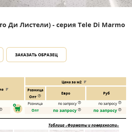
то Ди Листели) - серия Tele Di Marmo
ЗАКАЗАТЬ ОБРАЗЕЦ
Цена за м2
ие
Розница
Евро
Руб
Опт
Розница
по запросу
по запросу
по запросу
по запросу
Опт
Таблица «Форматы и поверхности»