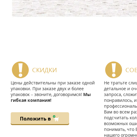
СКИДКИ
СО
Цены действительны при заказе одной
Не тратьте сл
упаковки. При заказе двух и более
детальное и оч
упаковок – звоните, договоримся!
Мы
запроса, сложи
гибкая компания!
понравилось, и
профессиональ
Вам во всем ра
подсчитать кол
Положить в
возможных ошиб
понимать, что 
нашего огромно