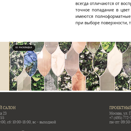
всегда отличаются от восп
точное попадание в цвет
имеются полноформатные 
при выборе поверхности, 
Й САЛОН
ПРОЕКТНЫЙ
а 23
Москва, ул. 
-55
+7 (495) 772-
:00, сб: 10:00-18:00, вс - выходной
пн-пт: 09:30