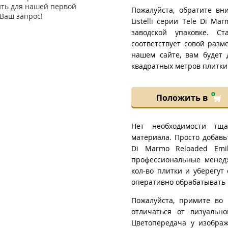
ить для нашей первой
Пожалуйста, обратите вн
Ваш запрос!
Listelli серии Tele Di M
заводской упаковке. С
соответствует совой разм
нашем сайте, вам будет 
квадратных метров плитки в
Положить в
Нет необходимости тща
материала. Просто добавьт
Di Marmo Reloaded Emi
профессиональные менед
кол-во плитки и уберегу
оперативно обрабатывать 
Пожалуйста, примите во 
отличаться от визуально
Цветопередача у изображ