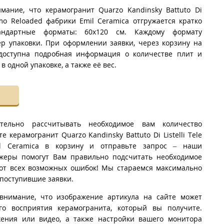
имание, что керамогранит Quarzo Kandinsky Battuto Di
armo Reloaded фабрики Emil Ceramica отгружается кратко
тандартные форматы: 60x120 см. Каждому формату
ер упаковки. При оформлении заявки, через корзину на
доступна подробная информация о количестве плит и
 одной упаковке, а также её вес.
тельно рассчитывать необходимое вам количество
е керамогранит Quarzo Kandinsky Battuto Di Listelli Tele
l Ceramica в корзину и отправьте запрос – наши
жеры помогут Вам правильно подсчитать необходимое
т от всех возможных ошибок! Мы стараемся максимально
поступившие заявки.
внимание, что изображение артикула на сайте может
го восприятия керамогранита, который вы получите.
ения или видео, а также настройки вашего монитора