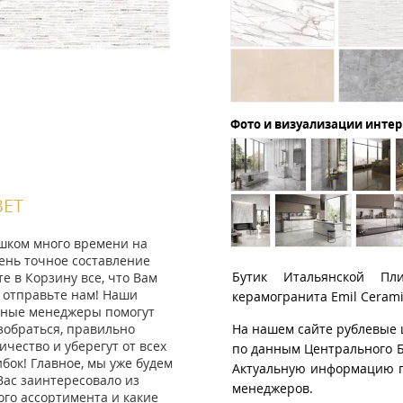
Фото и визуализации инте
ВЕТ
ишком много времени на
ень точное составление
Бутик Итальянской Пл
те в Корзину все, что Вам
 отправьте нам! Наши
керамогранита Emil Cerami
ные менеджеры помогут
зобраться, правильно
На нашем сайте рублевые 
ичество и уберегут от всех
по данным Центрального Б
ок! Главное, мы уже будем
Актуальную информацию п
Вас заинтересовало из
менеджеров.
го ассортимента и какие