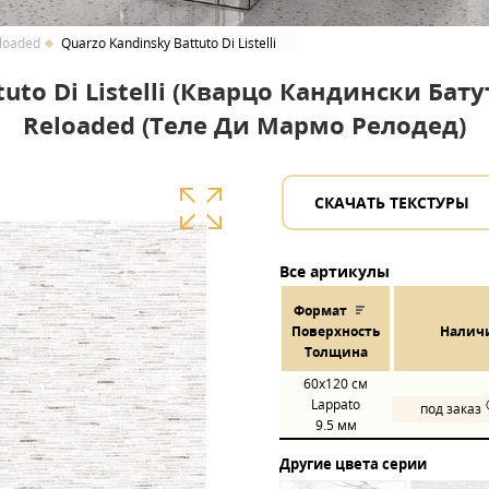
loaded
Quarzo Kandinsky Battuto Di Listelli
to Di Listelli (Кварцо Кандински Бату
Reloaded (Теле Ди Мармо Релодед)
СКАЧАТЬ ТЕКСТУРЫ
Все артикулы
Формат
Пов
ерхнос
ть
Налич
Толщина
60x120
см
Lappato
под заказ
9.5 мм
Другие цвета серии