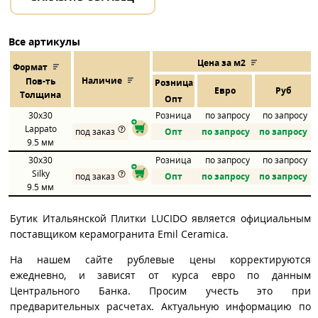
Все артикулы
Цена за м2
Формат
Наличие
Пов
-
ть
Розница
Евро
Руб
Толщина
Опт
30x30
Розница
по запросу
по запросу
Lappato
под заказ
Опт
по запросу
по запросу
9.5 мм
30x30
Розница
по запросу
по запросу
Silky
под заказ
Опт
по запросу
по запросу
9.5 мм
Бутик Итальянской Плитки LUCIDO является официальным
поставщиком керамогранита Emil Ceramica.
На нашем сайте рублевые цены корректируются
ежедневно, и зависят от курса евро по данным
Центрального Банка. Просим учесть это при
предварительных расчетах. Актуальную информацию по