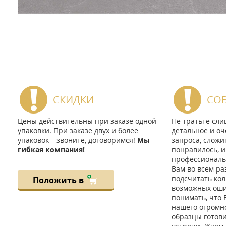
СКИДКИ
СО
Цены действительны при заказе одной
Не тратьте сл
упаковки. При заказе двух и более
детальное и оч
упаковок – звоните, договоримся!
Мы
запроса, сложи
гибкая компания!
понравилось, и
профессиональ
Вам во всем ра
подсчитать кол
Положить в
возможных ошиб
понимать, что 
нашего огромно
образцы готов