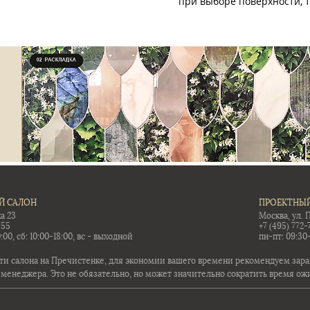
при выборе поверхности, 
Й САЛОН
ПРОЕКТНЫЙ
а 23
Москва, ул. 
-55
+7 (495) 772-
:00, сб: 10:00-18:00, вс - выходной
пн-пт: 09:30
ти салона на Пречистенке, для экономии вашего времени рекомендуем заран
 менеджера. Это не обязательно, но может значительно сократить время ож