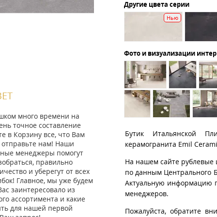
Другие цвета серии
Нью
Фото и визуализации инте
ВЕТ
ишком много времени на
ень точное составление
Бутик Итальянской Пл
те в Корзину все, что Вам
 отправьте нам! Наши
керамогранита Emil Cerami
ные менеджеры помогут
На нашем сайте рублевые 
зобраться, правильно
ичество и уберегут от всех
по данным Центрального Б
ок! Главное, мы уже будем
Актуальную информацию п
Вас заинтересовало из
менеджеров.
го ассортимента и какие
ить для нашей первой
Пожалуйста, обратите вн