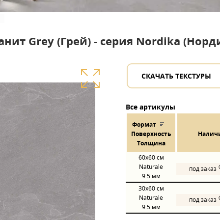
нит Grey (Грей) - серия Nordika (Норд
СКАЧАТЬ ТЕКСТУРЫ
Все артикулы
Формат
Пов
ерхнос
ть
Налич
Толщина
60x60
см
Naturale
под заказ
9.5 мм
30x60
см
Naturale
под заказ
9.5 мм