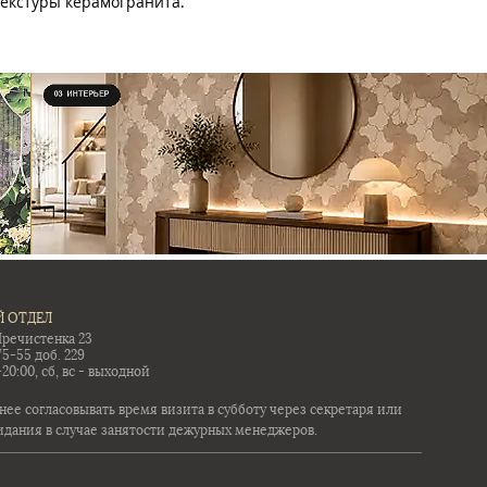
текстуры керамогранита.
 ОТДЕЛ
Пречистенка 23
75-55 доб. 229
-20:00, сб, вс - выходной
ее согласовывать время визита в субботу через секретаря или
идания в случае занятости дежурных менеджеров.