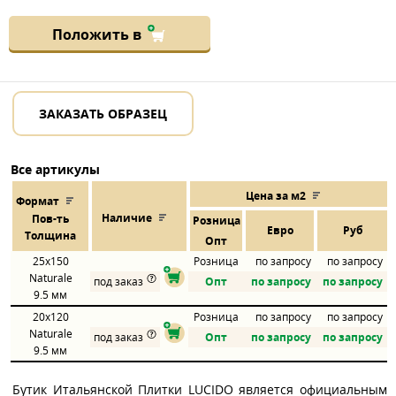
Положить в
ЗАКАЗАТЬ ОБРАЗЕЦ
Все артикулы
Цена за м2
Формат
Наличие
Пов
-
ть
Розница
Евро
Руб
Толщина
Опт
25x150
Розница
по запросу
по запросу
Naturale
под заказ
Опт
по запросу
по запросу
9.5 мм
20x120
Розница
по запросу
по запросу
Naturale
под заказ
Опт
по запросу
по запросу
9.5 мм
Бутик Итальянской Плитки LUCIDO является официальным