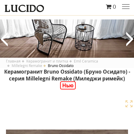
0
Главная
Керамогранит и плитка
Emil Ceramica
Millelegni Remake
Bruno Ossidato
Керамогранит Bruno Ossidato (Бруно Осидато) -
серия Millelegni Remake (Миледжи римейк)
Нью