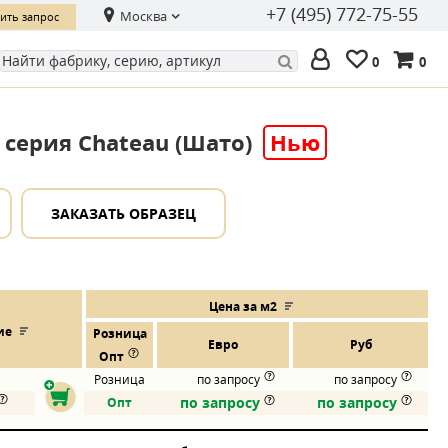
+7 (495) 772-75-55
Москва
ить запрос
0
0
 серия Chateau (Шато)
Нью
ЗАКАЗАТЬ ОБРАЗЕЦ
Цена за м2
ие
Розница
Евро
Руб
Опт
Розница
по запросу
по запросу
по запросу
по запросу
Опт