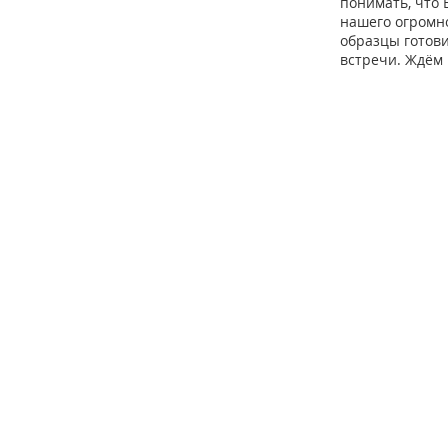
понимать, что 
нашего огромно
образцы готов
встречи. Ждём 