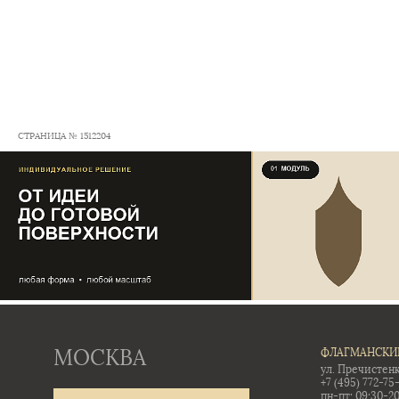
СТРАНИЦА № 1512204
МОСКВА
ФЛАГМАНСКИ
ул. Пречистенк
+7 (495) 772-75
пн-пт: 09:30-20