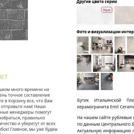
Другие цвета серии
Нью
Фото и визуализации инте
ВЕТ
ишком много времени на
ень точное составление
Бутик Итальянской Пл
те в Корзину все, что Вам
 отправьте нам! Наши
керамогранита Emil Cerami
ные менеджеры помогут
На нашем сайте рублевые 
зобраться, правильно
ичество и уберегут от всех
по данным Центрального Б
ок! Главное, мы уже будем
Актуальную информацию п