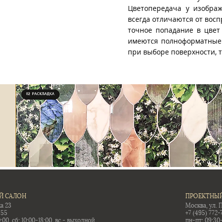
Цветопередача у изображ
всегда отличаются от восп
точное попадание в цвет
имеются полноформатные 
при выборе поверхности, 
Й САЛОН
ПРОЕКТНЫЙ
а 23
Москва, ул. 
-55
+7 (495) 772-
:00, сб: 10:00-18:00, вс - выходной
пн-пт: 09:30