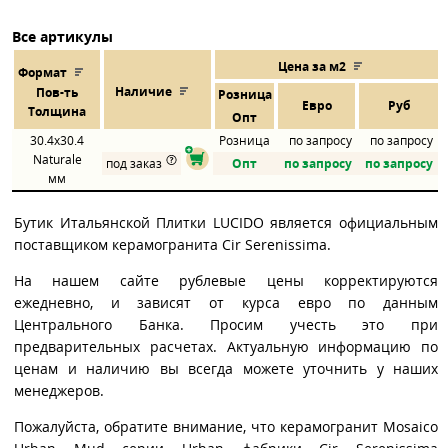
Все артикулы
Цена за м2
Формат
Наличие
Пов
-
ть
Розница
Евро
Руб
Толщина
Опт
30.4x30.4
Розница
по запросу
по запросу
Naturale
под заказ
Опт
по запросу
по запросу
мм
Бутик Итальянской Плитки LUCIDO является официальным
поставщиком керамогранита Cir Serenissima.
На нашем сайте рублевые цены корректируются
ежедневно, и зависят от курса евро по данным
Центрального Банка. Просим учесть это при
предварительных расчетах. Актуальную информацию по
ценам и наличию вы всегда можете уточнить у наших
менеджеров.
Пожалуйста, обратите внимание, что керамогранит Mosaico