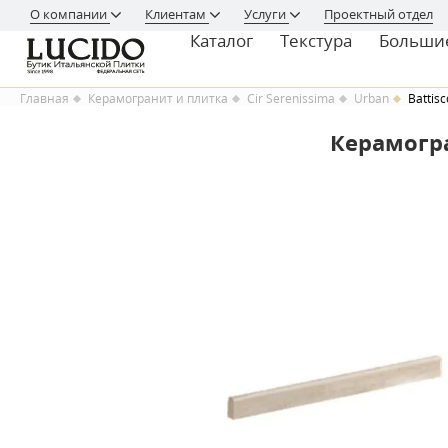
О компании
Клиентам
Услуги
Проектный отдел
Каталог
Текстура
Больши
Главная
Керамогранит и плитка
Cir Serenissima
Urban
Battis
Керамогра