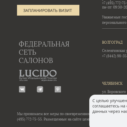
+7 (495) 772-75
пн-пт: 09:30-20
ЗАПЛАНИРОВАТЬ ВИЗИТ
Уважаемые гос
персонального
ФЕДЕРАЛЬНАЯ
ВОЛГОГРАД
СЕТЬ
Селенгинская ул
+7 (8442) 98-3
САЛОНОВ
ЧЕЛЯБИНСК
ул. Воровского 
+7 (351) 723-01-
С целью улучшени
соглашаетесь на 
данных через нас
Мы принимаем все меры по своевременному обновлению размещенн
(495)
772-75-55. Размещенные на сайте цены не являются офертой.