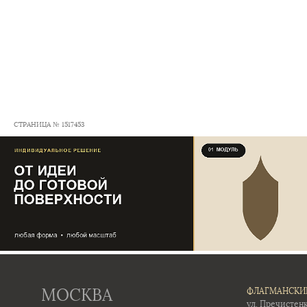
СТРАНИЦА № 1517453
МОСКВА
ФЛАГМАНСКИ
ул. Пречистенк