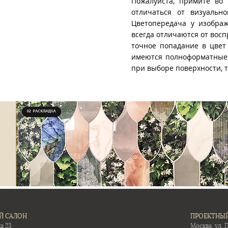
Пожалуйста, примите во 
отличаться от визуально
Цветопередача у изображ
всегда отличаются от восп
точное попадание в цвет
имеются полноформатные 
при выборе поверхности, 
Й САЛОН
ПРОЕКТНЫЙ
а 23
Москва, ул. 