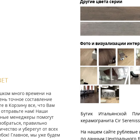
Другие цвета серии
Фото и визуализации инте
ВЕТ
ишком много времени на
ень точное составление
те в Корзину все, что Вам
 отправьте нам! Наши
Бутик Итальянской Пл
ные менеджеры помогут
керамогранита Cir Sereniss
зобраться, правильно
ичество и уберегут от всех
На нашем сайте рублевые 
ок! Главное, мы уже будем
по данным Центрального Б