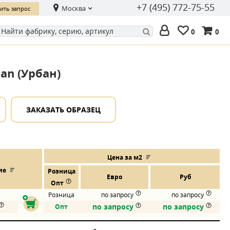
+7 (495) 772-75-55
Москва
ить запрос
0
0
an (Урбан)
ЗАКАЗАТЬ ОБРАЗЕЦ
Цена за м2
ие
Розница
Евро
Руб
Опт
Розница
по запросу
по запросу
по запросу
по запросу
Опт