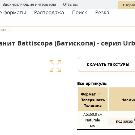
Вдохновляющие интерьеры
Отзывы
Отправ
е форматы
Распродажа
Поиск
Резка
copa
нит Battiscopa (Батископа) - серия Urb
СКАЧАТЬ ТЕКСТУРЫ
Все артикулы
Формат
Пов
ерхнос
ть
Налич
Толщина
7.5x60.8
см
Naturale
под заказ
мм