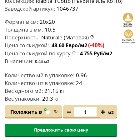
Коллекция:
Riabita il Cotto (Рьябита иль Котто)
Заводской артикул:
1046737
Формат в см:
20x20
Толщина в мм:
10.5
Поверхность:
Naturale (Матовая)
Цена со скидкой:
(-40%)
48.60
Евро/м2
Цена со скидкой по курсу
:
4 755
Руб/м2
В наличии:
0.44
м2
Количество м2 в упаковке:
0.96
Количество шт в упаковке:
24
Вес одного м2:
21.15 кг
Вес упаковки:
20.3 кг
Положить в
м2
Предложить свою цену