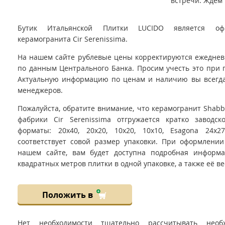
встречи. Ждём 
Бутик Итальянской Плитки LUCIDO является оф
керамогранита Cir Serenissima.
На нашем сайте рублевые цены корректируются ежедневно
по данным Центрального Банка. Просим учесть это при 
Актуальную информацию по ценам и наличию вы всегда
менеджеров.
Пожалуйста, обратите внимание, что керамогранит Shabby 
фабрики Cir Serenissima отгружается кратко заводск
форматы: 20x40, 20x20, 10x20, 10x10, Esagona 24x
соответствует совой размер упаковки. При оформлении
нашем сайте, вам будет доступна подробная информ
квадратных метров плитки в одной упаковке, а также её ве
Положить в
Нет необходимости тщательно рассчитывать необ