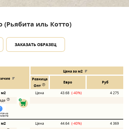
to (Рьябита иль Котто)
ЗАКАЗАТЬ ОБРАЗЕЦ
Цена за м2
личие
Розница
Евро
Руб
Опт
2 м2
Цена
43.68
(-40%)
4 275
ладе
тся из
имента
0 м2
Цена
44.64
(-40%)
4 369