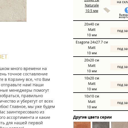
на ск
Naturale
10.5 мм
Выводи
ассорт
20x40
см
Matt
под з
10 мм
Esagona 24x27.7
см
Matt
под з
10 мм
ВЕТ
20x20
см
Matt
под з
ишком много времени на
10 мм
ень точное составление
10x20
см
те в Корзину все, что Вам
Matt
 отправьте нам! Наши
под з
10 мм
ные менеджеры помогут
зобраться, правильно
10x10
см
ичество и уберегут от всех
Matt
под з
ок! Главное, мы уже будем
10 мм
Вас заинтересовало из
го ассортимента и какие
Другие цвета серии
ить для нашей первой