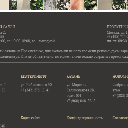
Й САЛОН
ПРОЕКТНЫЙ
а 23
Москва, ул. 
-55
+7 (495) 772-
:00, сб: 10:00-18:00, вс - выходной
пн-пт: 09:30
ти салона на Пречистенке, для экономии вашего времени рекомендуем заран
 менеджера. Это не обязательно, но может значительно сократить время ож
ЕКАТЕРИНБУРГ
КАЗАНЬ
НОВОСИ
. 11
ул. Чайковского 90
ул. Марселя
Фабричная
5-35
+7 (343) 278-18-41
Салимжанова 2В,
этаж
офис 104
+7 (383) 
+7 (960) 048-53-51
Карта сайта
Конфиденциальность
Согласие
61Б