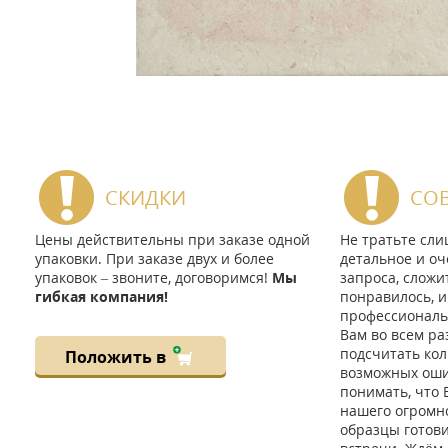
СКИДКИ
СО
Цены действительны при заказе одной
Не тратьте сл
упаковки. При заказе двух и более
детальное и оч
упаковок – звоните, договоримся!
Мы
запроса, сложи
гибкая компания!
понравилось, и
профессиональ
Вам во всем ра
подсчитать кол
Положить в
возможных ошиб
понимать, что 
нашего огромно
образцы готов