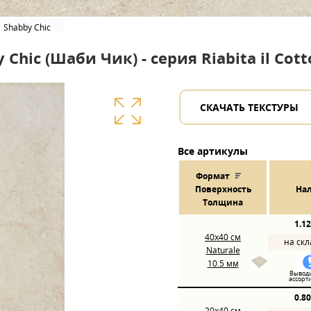
Shabby Chic
hic (Шаби Чик) - серия Riabita il Cot
СКАЧАТЬ ТЕКСТУРЫ
Все артикулы
Формат
Пов
ерхнос
ть
На
Толщина
1.1
40x40
см
на ск
Naturale
10.5 мм
Выводи
ассорт
0.8
20x40
см