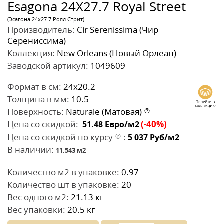
Esagona 24Х27.7 Royal Street
(Эсагона 24x27.7 Роял Стрит)
Производитель:
Cir Serenissima (Чир
Серениссима)
Коллекция:
New Orleans (Новый Орлеан)
Заводской артикул:
1049609
Формат в см:
24x20.2
Толщина в мм:
10.5
Поверхность:
Naturale (Матовая)
Цена со скидкой:
(-40%)
51.48
Евро/м2
Цена со скидкой по курсу
:
5 037
Руб/м2
В наличии:
11.543
м2
Количество м2 в упаковке:
0.97
Количество шт в упаковке:
20
Вес одного м2:
21.13 кг
Вес упаковки:
20.5 кг