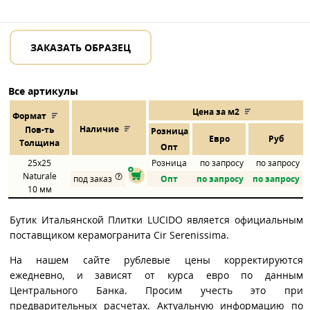
ЗАКАЗАТЬ ОБРАЗЕЦ
Все артикулы
Цена за м2
Формат
Наличие
Пов
-
ть
Розница
Евро
Руб
Толщина
Опт
25x25
Розница
по запросу
по запросу
Naturale
под заказ
Опт
по запросу
по запросу
10 мм
Бутик Итальянской Плитки LUCIDO является официальным
поставщиком керамогранита Cir Serenissima.
На нашем сайте рублевые цены корректируются
ежедневно, и зависят от курса евро по данным
Центрального Банка. Просим учесть это при
предварительных расчетах. Актуальную информацию по