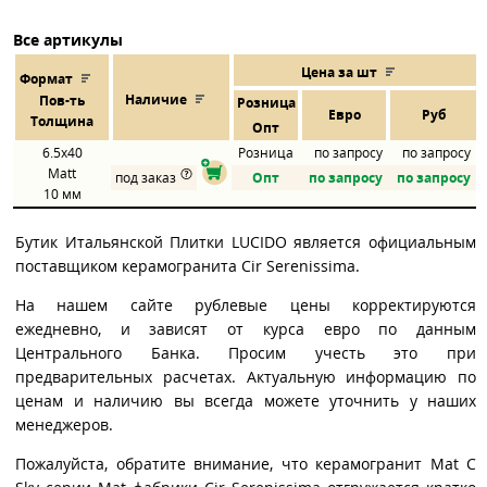
Все артикулы
Цена за шт
Формат
Наличие
Пов
-
ть
Розница
Евро
Руб
Толщина
Опт
6.5x40
Розница
по запросу
по запросу
Matt
под заказ
Опт
по запросу
по запросу
10 мм
Бутик Итальянской Плитки LUCIDO является официальным
поставщиком керамогранита Cir Serenissima.
На нашем сайте рублевые цены корректируются
ежедневно, и зависят от курса евро по данным
Центрального Банка. Просим учесть это при
предварительных расчетах. Актуальную информацию по
ценам и наличию вы всегда можете уточнить у наших
менеджеров.
Пожалуйста, обратите внимание, что керамогранит Mat C