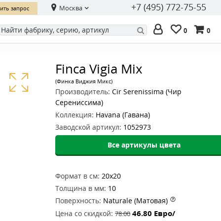
+7 (495) 772-75-55
Москва
ить запрос
0
0
Finca Vigia Mix
(Финка Виджия Микс)
Производитель:
Cir Serenissima (Чир
Серениссима)
Коллекция:
Havana (Гавана)
Заводской артикул:
1052973
Все артикулы цвета
Формат в см:
20x20
Толщина в мм:
10
Поверхность:
Naturale (Матовая)
46.80
Евро/
Цена со скидкой:
78.00