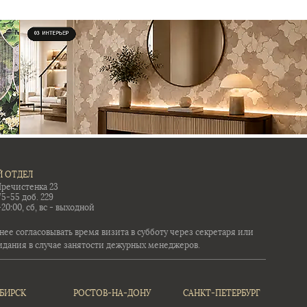
 ОТДЕЛ
Пречистенка 23
75-55 доб. 229
-20:00, сб, вс - выходной
ее согласовывать время визита в субботу через секретаря или
идания в случае занятости дежурных менеджеров.
БИРСК
РОСТОВ-НА-ДОНУ
САНКТ-ПЕТЕРБУРГ