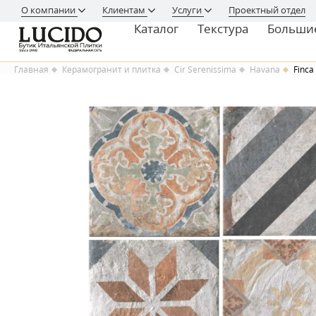
О компании
Клиентам
Услуги
Проектный отдел
Каталог
Текстура
Больши
Главная
Керамогранит и плитка
Cir Serenissima
Havana
Finca