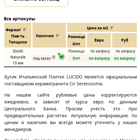
Все артикулы
Цена за м2
Формат
Наличие
Пов
-
ть
Розница
Евро
Руб
Толщина
Опт
30x40
Розница
по запросу
по запросу
Naturale
под заказ
Опт
по запросу
по запросу
10 мм
Бутик Итальянской Плитки LUCIDO является официальным
поставщиком керамогранита Cir Serenissima.
На нашем сайте рублевые цены корректируются
ежедневно, и зависят от курса евро по данным
Центрального Банка. Просим учесть это при
предварительных расчетах. Актуальную информацию по
ценам и наличию вы всегда можете уточнить у наших
менеджеров.