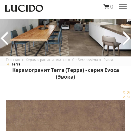
0
Главная
Керамогранит и плитка
Cir Serenissima
Evoca
Terra
Керамогранит Terra (Терра) - серия Evoca
(Эвока)