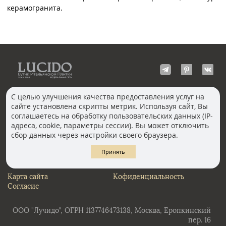
керамогранита.
С целью улучшения качества предоставления услуг на
сайте установлена скрипты метрик. Используя сайт, Вы
КОНТАКТЫ
соглашаетесь на обработку пользовательских данных (IP-
Волгоград
адреса, cookie, параметры сессии). Вы может отключить
Москва, Пречистенка
Екатеринбург
сбор данных через настройки своего браузера.
Казань
Новосибирск
Ростов-на-Дону
Санкт-Петербург
Принять
Челябинск
Карта сайта
Кофиденциальность
Согласие
ООО "Лучидо", ОГРН 1137746473138, Москва, Еропкинский
пер. 16