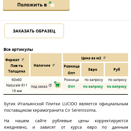
Положить в
ЗАКАЗАТЬ ОБРАЗЕЦ
Все артикулы
Цена за м2
Формат
Наличие
Пов
-
ть
Розница
Евро
Руб
Толщина
Опт
60x60
Розница
по запросу
по запросу
Naturale R11
под заказ
Опт
по запросу
по запросу
19 мм
Бутик Итальянской Плитки LUCIDO является официальным
поставщиком керамогранита Cir Serenissima.
На нашем сайте рублевые цены корректируются
ежедневно, и зависят от курса евро по данным