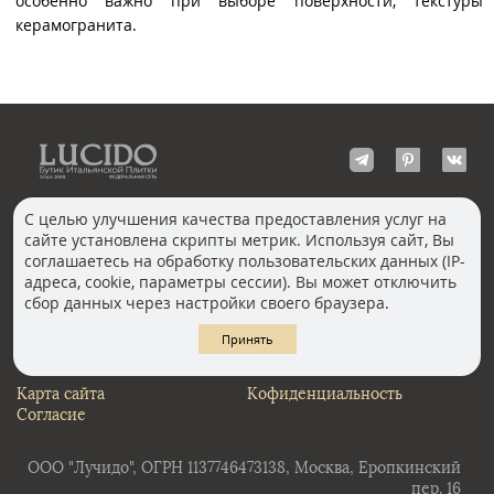
особенно важно при выборе поверхности, текстуры
керамогранита.
С целью улучшения качества предоставления услуг на
сайте установлена скрипты метрик. Используя сайт, Вы
КОНТАКТЫ
соглашаетесь на обработку пользовательских данных (IP-
Волгоград
адреса, cookie, параметры сессии). Вы может отключить
Москва, Пречистенка
Екатеринбург
сбор данных через настройки своего браузера.
Казань
Новосибирск
Ростов-на-Дону
Санкт-Петербург
Принять
Челябинск
Карта сайта
Кофиденциальность
Согласие
ООО "Лучидо", ОГРН 1137746473138, Москва, Еропкинский
пер. 16