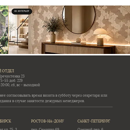
 ОТДЕЛ
Пречистенка 23
75-55 доб. 229
-20:00, сб, вс - выходной
ее согласовывать время визита в субботу через секретаря или
идания в случае занятости дежурных менеджеров.
БИРСК
РОСТОВ-НА-ДОНУ
САНКТ-ПЕТЕРБУРГ
 ул. 25, 3
пер. Семашко 69
Озерной пер. 6