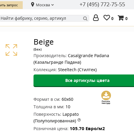
+7 (495) 772-75-55
Москва
ить запрос
0
0
Beige
(Беж)
Производитель:
Casalgrande Padana
(Казальгранде Падана)
Коллекция:
Steeltech (Стилтек)
Все артикулы цвета
Формат в см:
60x60
Толщина в мм:
10
Поверхность:
Lappato
(Полуполированная)
105.70
Евро/м2
Розничная цена: