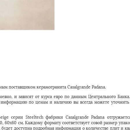
ым поставщиком керамогранита Casalgrande Padana.
евно, и зависят от курса евро по данным Центрального Банка
ую информацию по ценам и наличию вы всегда можете уточнить
eige серии Steeltech фабрики Casalgrande Padana отгружаетс
0, 60x60 см. Каждому формату соответствует совой размер упак
м будет доступна подробная информация о количестве плит и кв