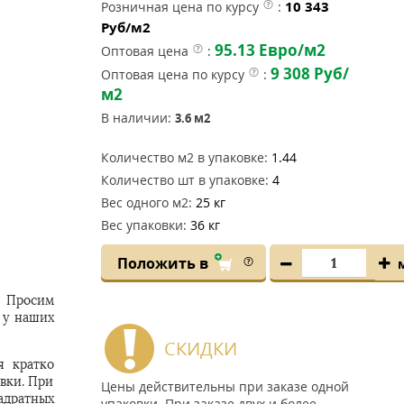
10 343
Розничная цена по курсу
:
Руб/м2
95.13
Евро/м2
Оптовая цена
:
9 308
Руб/
Оптовая цена по курсу
:
м2
В наличии:
3.6
м2
Количество м2 в упаковке:
1.44
Количество шт в упаковке:
4
Вес одного м2:
25 кг
Вес упаковки:
36 кг
Положить в
. Просим
 у наших
СКИДКИ
я кратко
овки. При
Цены действительны при заказе одной
адратных
упаковки. При заказе двух и более