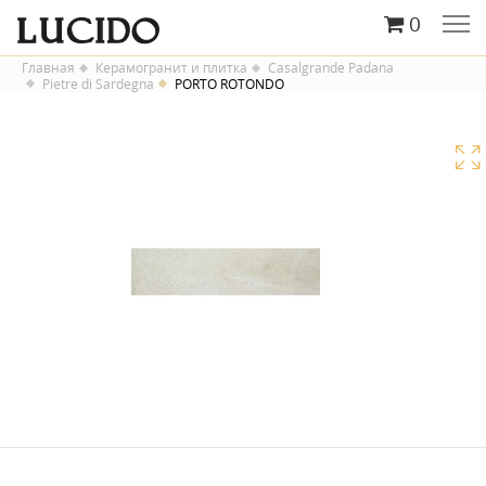
0
Главная
Керамогранит и плитка
Casalgrande Padana
Pietre di Sardegna
PORTO ROTONDO