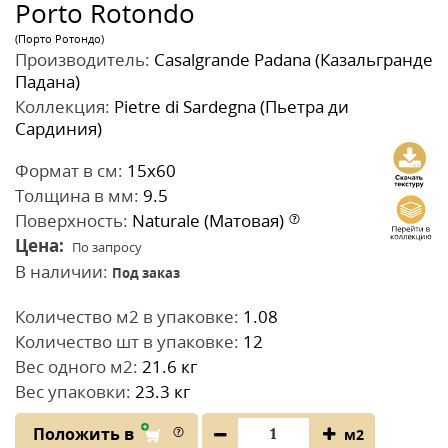
Porto Rotondo
(Порто Ротондо)
Производитель:
Casalgrande Padana (Казальгранде
Падана)
Коллекция:
Pietre di Sardegna (Пьетра ди
Сардиния)
Формат в см:
15x60
Толщина в мм:
9.5
Поверхность:
Naturale (Матовая)
Цена:
По запросу
В наличии:
Под заказ
Количество м2 в упаковке:
1.08
Количество шт в упаковке:
12
Вес одного м2:
21.6 кг
Вес упаковки:
23.3 кг
Положить в
м2