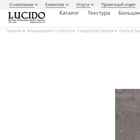
О компании
Клиентам
Услуги
Проектный отдел
Каталог
Текстура
Больши
Главная
Керамогранит и плитка
Casalgrande Padana
Pietre di S