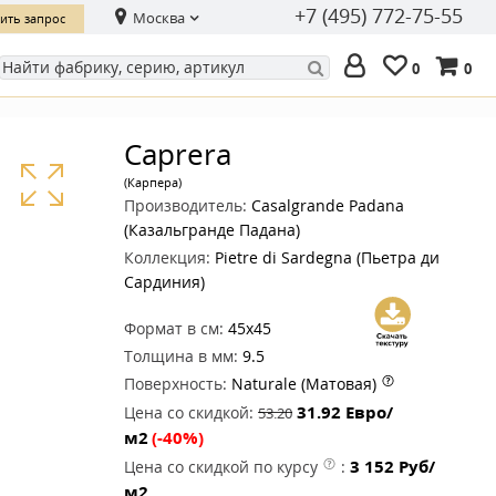
+7 (495) 772-75-55
Москва
ить запрос
0
0
Caprera
(Карпера)
Производитель:
Casalgrande Padana
(Казальгранде Падана)
Коллекция:
Pietre di Sardegna (Пьетра ди
Сардиния)
Формат в см:
45x45
Толщина в мм:
9.5
Поверхность:
Naturale (Матовая)
31.92
Евро/
Цена со скидкой:
53.20
м2
(-40%)
3 152
Руб/
Цена со скидкой по курсу
:
м2