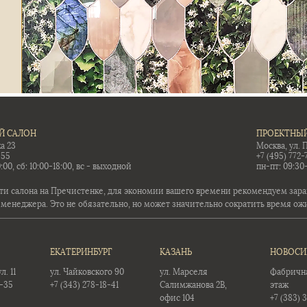
Й САЛОН
ПРОЕКТНЫЙ
а 23
Москва, ул. 
-55
+7 (495) 772-
:00, сб: 10:00-18:00, вс - выходной
пн-пт: 09:30
ти салона на Пречистенке, для экономии вашего времени рекомендуем заран
 менеджера. Это не обязательно, но может значительно сократить время ож
ЕКАТЕРИНБУРГ
КАЗАНЬ
НОВОСИ
. 11
ул. Чайковского 90
ул. Марселя
Фабричная
5-35
+7 (343) 278-18-41
Салимжанова 2В,
этаж
офис 104
+7 (383) 