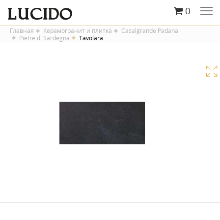
0
Главная
Керамогранит и плитка
Casalgrande Padana
Pietre di Sardegna
Tavolara