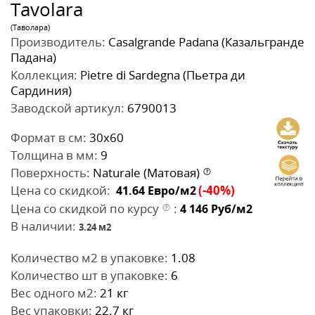
Tavolara
(Таволара)
Производитель:
Casalgrande Padana (Казальгранде
Падана)
Коллекция:
Pietre di Sardegna (Пьетра ди
Сардиния)
Заводской артикул:
6790013
Формат в см:
30x60
Толщина в мм:
9
Поверхность:
Naturale (Матовая)
Цена со скидкой:
(-40%)
41.64
Евро/м2
Цена со скидкой по курсу
:
4 146
Руб/м2
В наличии:
3.24
м2
Количество м2 в упаковке:
1.08
Количество шт в упаковке:
6
Вес одного м2:
21 кг
Вес упаковки:
22.7 кг