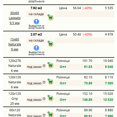
ассортимента
7.92 м2
Цена
56.04
(-40%)
5 535
30x60
на складе
Lappato
9.5 мм
Выводится из
ассортимента
2.07 м2
Цена
50.40
(-40%)
4 978
15x60
на складе
Naturale
9 мм
Выводится из
ассортимента
120x278
Розница
101.70
10 040
Naturale
под заказ
Опт
91.53
9 040
6 мм
120x120
Розница
82.10
8 110
Naturale
под заказ
Опт
73.89
7 300
6 мм
120x120
Розница
152.10
15 020
Grip
под заказ
Опт
136.89
13 520
20 мм
60x120
Розница
89.90
8 880
Naturale
под заказ
Опт
80.91
7 990