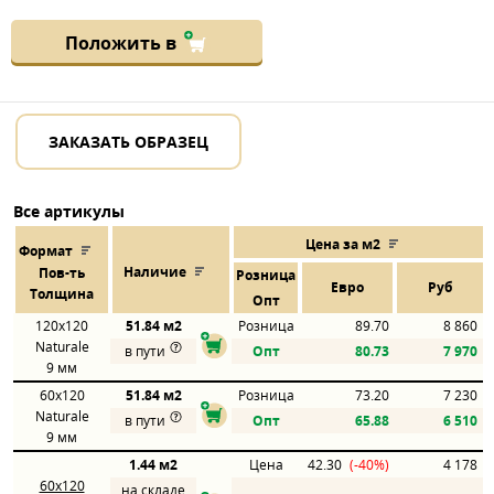
Положить в
ЗАКАЗАТЬ ОБРАЗЕЦ
Все артикулы
Цена за м2
Формат
Наличие
Пов
-
ть
Розница
Евро
Руб
Толщина
Опт
120x120
51.84 м2
Розница
89.70
8 860
Naturale
в пути
Опт
80.73
7 970
9 мм
60x120
51.84 м2
Розница
73.20
7 230
Naturale
в пути
Опт
65.88
6 510
9 мм
1.44 м2
Цена
42.30
(-40%)
4 178
60x120
на складе