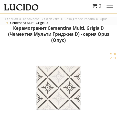
0
Главная
Керамогранит и плитка
Casalgrande Padana
Opus
Cementina Multi. Grigia D
Керамогранит Cementina Multi. Grigia D
(Чементия Мульти Гриджиа D) - серия Opus
(Опус)