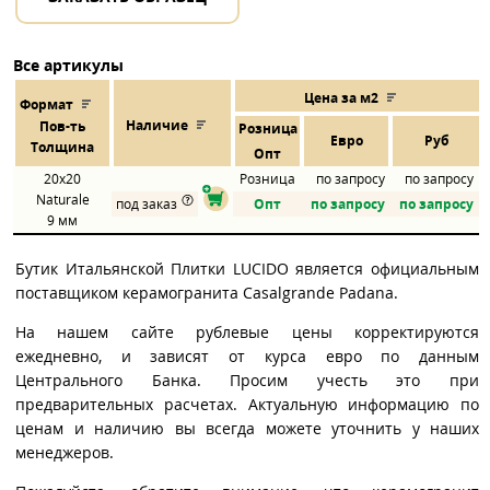
Все артикулы
Цена за м2
Формат
Наличие
Пов
-
ть
Розница
Евро
Руб
Толщина
Опт
20x20
Розница
по запросу
по запросу
Naturale
под заказ
Опт
по запросу
по запросу
9 мм
Бутик Итальянской Плитки LUCIDO является официальным
поставщиком керамогранита Casalgrande Padana.
На нашем сайте рублевые цены корректируются
ежедневно, и зависят от курса евро по данным
Центрального Банка. Просим учесть это при
предварительных расчетах. Актуальную информацию по
ценам и наличию вы всегда можете уточнить у наших
менеджеров.