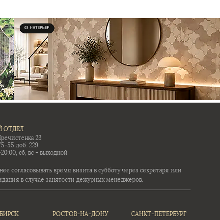
 ОТДЕЛ
Пречистенка 23
75-55 доб. 229
-20:00, сб, вс - выходной
ее согласовывать время визита в субботу через секретаря или
идания в случае занятости дежурных менеджеров.
БИРСК
РОСТОВ-НА-ДОНУ
САНКТ-ПЕТЕРБУРГ