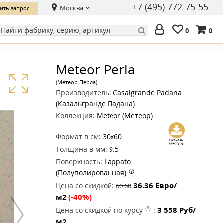
+7 (495) 772-75-55
Москва
ить запрос
0
0
Meteor Perla
(Метеор Перла)
Производитель:
Casalgrande Padana
(Казальгранде Падана)
Коллекция:
Meteor (Метеор)
Формат в см:
30x60
Толщина в мм:
9.5
Поверхность:
Lappato
(Полуполированная)
36.36
Евро/
Цена со скидкой:
60.60
м2
(-40%)
3 558
Руб/
Цена со скидкой по курсу
:
м2