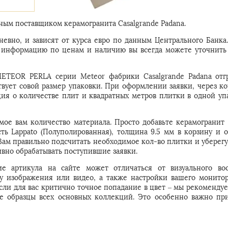
ым поставщиком керамогранита Casalgrande Padana.
евно, и зависят от курса евро по данным Центрального Банка
ую информацию по ценам и наличию вы всегда можете уточнить
METEOR PERLA серии Meteor фабрики Casalgrande Padana отг
твует совой размер упаковки. При оформлении заявки, через ко
ия о количестве плит и квадратных метров плитки в одной упа
мое вам количество материала. Просто добавьте керамограни
ть Lappato (Полуполированная), толщина 9.5 мм в корзину и о
м правильно подсчитать необходимое кол-во плитки и уберегут
вно обрабатывать поступившие заявки.
е артикула на сайте может отличаться от визуального во
 у изображения или видео, а также настройки вашего монитор
Если для вас критично точное попадание в цвет – мы рекомендуе
е образцы всех основных коллекций. Это особенно важно пр