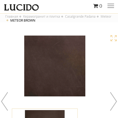
0
Главная
Керамогранит и плитка
Casalgrande Padana
Meteor
METEOR BROWN