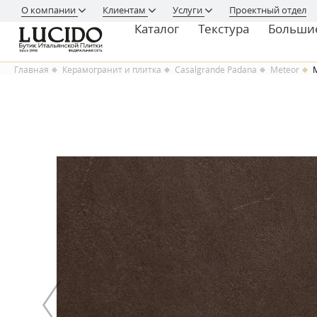
О компании
Клиентам
Услуги
Проектный отдел
Каталог
Текстура
Больши
Главная
Керамогранит и плитка
Casalgrande Padana
Meteor