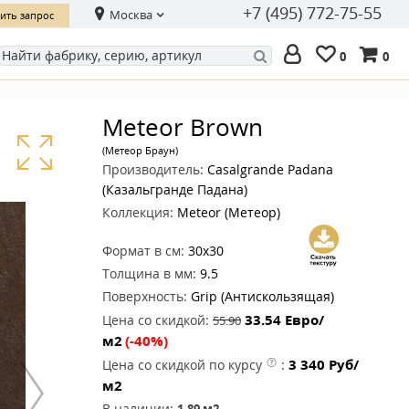
+7 (495) 772-75-55
Москва
ить запрос
0
0
Meteor Brown
(Метеор Браун)
Производитель:
Casalgrande Padana
(Казальгранде Падана)
Коллекция:
Meteor (Метеор)
Формат в см:
30x30
Толщина в мм:
9.5
Поверхность:
Grip (Антискользящая)
33.54
Евро/
Цена со скидкой:
55.90
м2
(-40%)
3 340
Руб/
Цена со скидкой по курсу
:
м2
В наличии:
1.89
м2