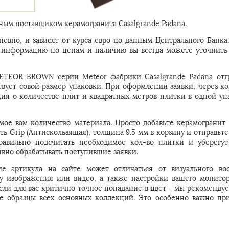
ым поставщиком керамогранита Casalgrande Padana.
евно, и зависят от курса евро по данным Центрального Банка
ую информацию по ценам и наличию вы всегда можете уточнить
METEOR BROWN серии Meteor фабрики Casalgrande Padana отг
твует совой размер упаковки. При оформлении заявки, через ко
ия о количестве плит и квадратных метров плитки в одной упа
мое вам количество материала. Просто добавьте керамограни
ь Grip (Антискользящая), толщина 9.5 мм в корзину и отправьте
вильно подсчитать необходимое кол-во плитки и уберегут
вно обрабатывать поступившие заявки.
е артикула на сайте может отличаться от визуального во
 у изображения или видео, а также настройки вашего монитор
Если для вас критично точное попадание в цвет – мы рекомендуе
е образцы всех основных коллекций. Это особенно важно пр