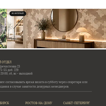
 ОТДЕЛ
Пречистенка 23
75-55 доб. 229
-20:00, сб, вс - выходной
ее согласовывать время визита в субботу через секретаря или
идания в случае занятости дежурных менеджеров.
БИРСК
РОСТОВ-НА-ДОНУ
САНКТ-ПЕТЕРБУРГ