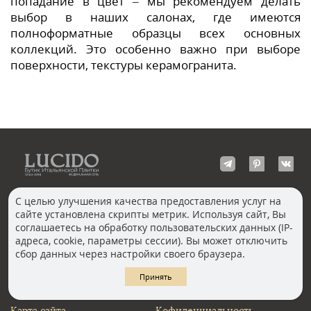
попадание в цвет – мы рекомендуем делать
выбор в наших салонах, где имеются
полноформатные образцы всех основных
коллекций. Это особенно важно при выборе
поверхности, текстуры керамогранита.
С целью улучшения качества предоставления услуг на
сайте установлена скрипты метрик. Используя сайт, Вы
КОНТАКТЫ
соглашаетесь на обработку пользовательских данных (IP-
Волгоград
адреса, cookie, параметры сессии). Вы может отключить
Москва, Пречистенка
Екатеринбург
сбор данных через настройки своего браузера.
Казань
Новосибирск
Ростов-на-Дону
Санкт-Петербург
Принять
Челябинск