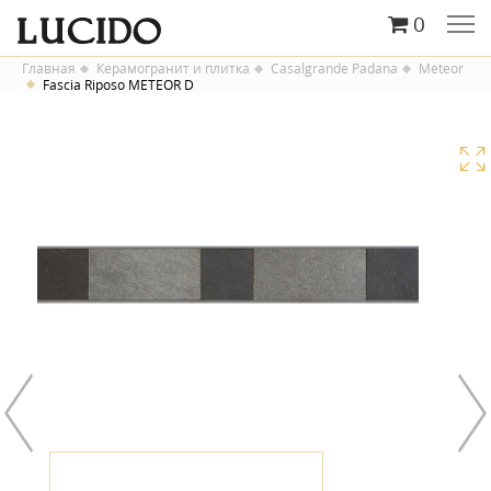
0
Главная
Керамогранит и плитка
Casalgrande Padana
Meteor
Fascia Riposo METEOR D