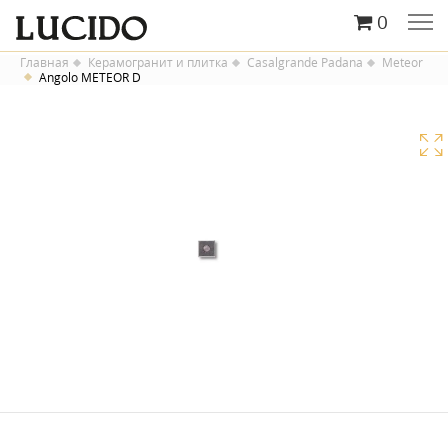
0
Главная
Керамогранит и плитка
Casalgrande Padana
Meteor
Angolo METEOR D