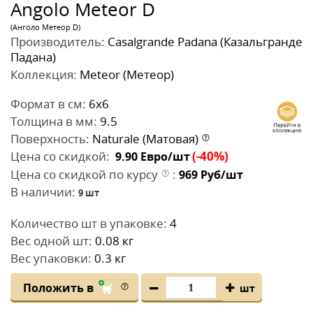
Angolo Meteor D
(Анголо Метеор D)
Производитель:
Casalgrande Padana (Казальгранде
Падана)
Коллекция:
Meteor (Метеор)
Формат в см:
6x6
Толщина в мм:
9.5
Поверхность:
Naturale (Матовая)
Цена со скидкой:
(-40%)
9.90
Евро/шт
Цена со скидкой по курсу
:
969
Руб/шт
В наличии:
9
шт
Количество шт в упаковке:
4
Вес одной шт:
0.08 кг
Вес упаковки:
0.3 кг
Положить в
шт