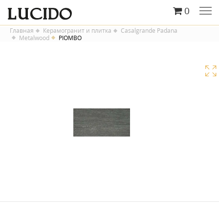
0
Главная
Керамогранит и плитка
Casalgrande Padana
Metalwood
PIOMBO