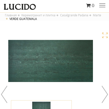
0
Главная
Керамогранит и плитка
Casalgrande Padana
Marte
VERDE GUATEMALA