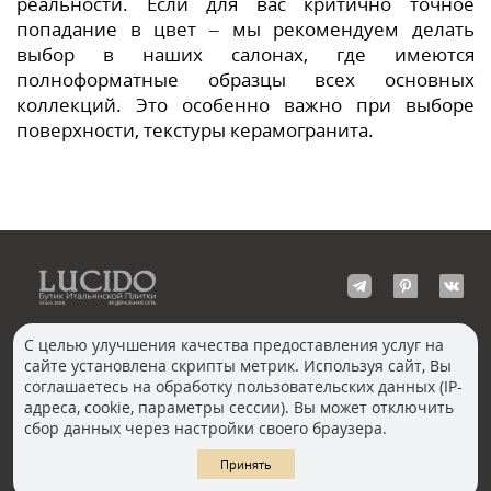
реальности. Если для вас критично точное
попадание в цвет – мы рекомендуем делать
выбор в наших салонах, где имеются
полноформатные образцы всех основных
коллекций. Это особенно важно при выборе
поверхности, текстуры керамогранита.
С целью улучшения качества предоставления услуг на
сайте установлена скрипты метрик. Используя сайт, Вы
КОНТАКТЫ
соглашаетесь на обработку пользовательских данных (IP-
Волгоград
адреса, cookie, параметры сессии). Вы может отключить
Москва, Пречистенка
Екатеринбург
сбор данных через настройки своего браузера.
Казань
Новосибирск
Ростов-на-Дону
Санкт-Петербург
Принять
Челябинск