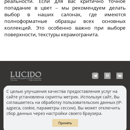
реальности. Если для вас критично точное
попадание в цвет – мы рекомендуем делать
выбор в наших салонах, где имеются
полноформатные образцы всех основных
коллекций. Это особенно важно при выборе
поверхности, текстуры керамогранита.
С целью улучшения качества предоставления услуг на
сайте установлена скрипты метрик. Используя сайт, Вы
КОНТАКТЫ
соглашаетесь на обработку пользовательских данных (IP-
Волгоград
адреса, cookie, параметры сессии). Вы может отключить
Москва, Пречистенка
Екатеринбург
сбор данных через настройки своего браузера.
Казань
Новосибирск
Ростов-на-Дону
Санкт-Петербург
Принять
Челябинск