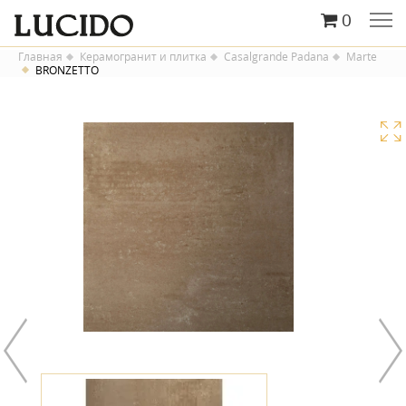
0
Главная
Керамогранит и плитка
Casalgrande Padana
Marte
BRONZETTO