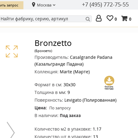
+7 (495) 772-75-55
Москва
ить запрос
0
0
Bronzetto
(Бронзето)
Производитель:
Casalgrande Padana
(Казальгранде Падана)
Коллекция:
Marte (Марте)
Формат в см:
30x30
Толщина в мм:
9
Поверхность:
Levigato (Полированная)
Цена:
По запросу
В наличии:
Под заказ
Количество м2 в упаковке:
1.17
Количество шт в упаковке:
13