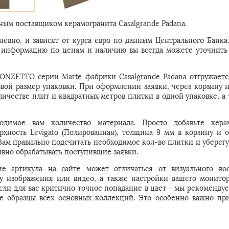
ым поставщиком керамогранита Casalgrande Padana.
евно, и зависят от курса евро по данным Центрального Банка
ую информацию по ценам и наличию вы всегда можете уточнить
RONZETTO серии Marte фабрики Casalgrande Padana отгружаетс
овой размер упаковки. При оформлении заявки, через корзину 
личестве плит и квадратных метров плитки в одной упаковке, а 
одимое вам количество материала. Просто добавьте кера
хность Levigato (Полированная), толщина 9 мм в корзину и о
м правильно подсчитать необходимое кол-во плитки и уберегут
вно обрабатывать поступившие заявки.
е артикула на сайте может отличаться от визуального во
 у изображения или видео, а также настройки вашего монитор
Если для вас критично точное попадание в цвет – мы рекомендуе
е образцы всех основных коллекций. Это особенно важно пр