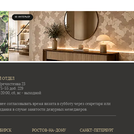
 ОТДЕЛ
Пречистенка 23
75-55 доб. 229
-20:00, сб, вс - выходной
ее согласовывать время визита в субботу через секретаря или
идания в случае занятости дежурных менеджеров.
БИРСК
РОСТОВ-НА-ДОНУ
САНКТ-ПЕТЕРБУРГ