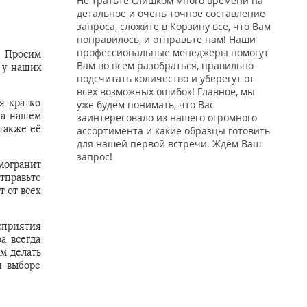
Не тратьте слишком много времени на
детальное и очень точное составление
запроса, сложите в Корзину все, что Вам
понравилось, и отправьте нам! Наши
профессиональные менеджеры помогут
. Просим
Вам во всем разобраться, правильно
 у наших
подсчитать количество и уберегут от
всех возможных ошибок! Главное, мы
я кратко
уже будем понимать, что Вас
на нашем
заинтересовало из нашего огромного
также её
ассортимента и какие образцы готовить
для нашей первой встречи. Ждём Ваш
запрос!
могранит
тправьте
 от всех
сприятия
а всегда
м делать
и выборе