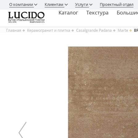
О компании
Клиентам
Услуги
Проектный отдел
Каталог
Текстура
Больши
Главная
Керамогранит и плитка
Casalgrande Padana
Marte
B