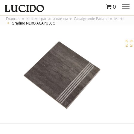
0
Главная
Керамогранит и плитка
Casalgrande Padana
Marte
Gradino NERO ACAPULCO