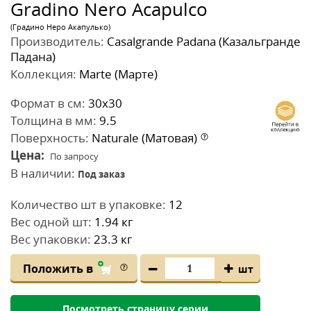
Gradino Nero Acapulco
(Градино Неро Акапулько)
Производитель:
Casalgrande Padana (Казальгранде
Падана)
Коллекция:
Marte (Марте)
Формат в см:
30x30
Толщина в мм:
9.5
Поверхность:
Naturale (Матовая)
Цена:
По запросу
В наличии:
Под заказ
Количество шт в упаковке:
12
Вес одной шт:
1.94 кг
Вес упаковки:
23.3 кг
Положить в
шт
Посмотреть страницу серии