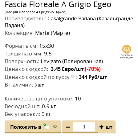
Fascia Floreale A Grigio Egeo
(Фасция Флореале A Гриджио Эджео)
Производитель:
Casalgrande Padana (Казальгранде
Падана)
Коллекция:
Marte (Марте)
Формат в см:
15x30
Толщина в мм:
9.5
Поверхность:
Levigato (Полированная)
Цена со скидкой:
(-70%)
3.45
Евро/шт
Цена со скидкой по курсу
:
344
Руб/шт
В наличии:
3
шт
Количество шт в упаковке:
10
Вес одной шт:
0.9 кг
Вес упаковки:
9 кг
Положить в
шт