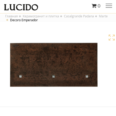
0
Главная
Керамогранит и плитка
Casalgrande Padana
Marte
Decoro Emperador