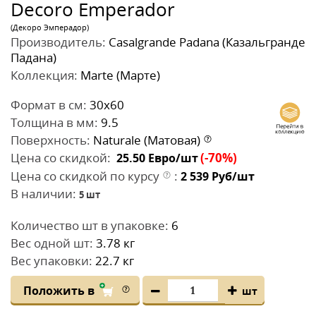
Decoro Emperador
(Декоро Эмперадор)
Производитель:
Casalgrande Padana (Казальгранде
Падана)
Коллекция:
Marte (Марте)
Формат в см:
30x60
Толщина в мм:
9.5
Поверхность:
Naturale (Матовая)
Цена со скидкой:
(-70%)
25.50
Евро/шт
Цена со скидкой по курсу
:
2 539
Руб/шт
В наличии:
5
шт
Количество шт в упаковке:
6
Вес одной шт:
3.78 кг
Вес упаковки:
22.7 кг
Положить в
шт