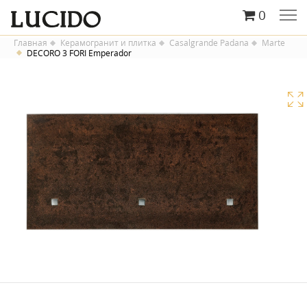
0
Главная
Керамогранит и плитка
Casalgrande Padana
Marte
DECORO 3 FORI Emperador