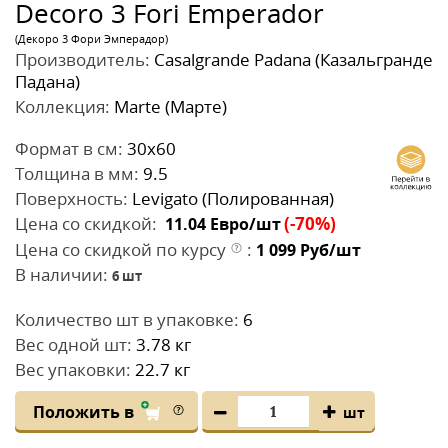
Decoro 3 Fori Emperador
(Декоро 3 Фори Эмперадор)
Производитель:
Casalgrande Padana (Казальгранде
Падана)
Коллекция:
Marte (Марте)
Формат в см:
30x60
Толщина в мм:
9.5
Поверхность:
Levigato (Полированная)
Цена со скидкой:
(-70%)
11.04
Евро/шт
Цена со скидкой по курсу
:
1 099
Руб/шт
В наличии:
6
шт
Количество шт в упаковке:
6
Вес одной шт:
3.78 кг
Вес упаковки:
22.7 кг
Положить в
шт