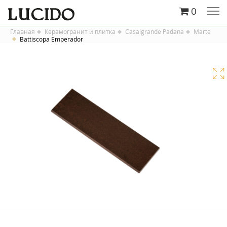
0
Главная
Керамогранит и плитка
Casalgrande Padana
Marte
Battiscopa Emperador