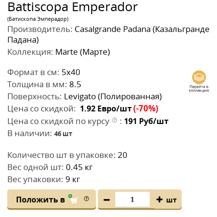
Battiscopa Emperador
(Батископа Эмперадор)
Производитель:
Casalgrande Padana (Казальгранде
Падана)
Коллекция:
Marte (Марте)
Формат в см:
5x40
Толщина в мм:
8.5
Поверхность:
Levigato (Полированная)
Цена со скидкой:
(-70%)
1.92
Евро/шт
Цена со скидкой по курсу
:
191
Руб/шт
В наличии:
46
шт
Количество шт в упаковке:
20
Вес одной шт:
0.45 кг
Вес упаковки:
9 кг
Положить в
шт