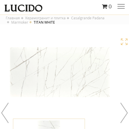
0
Главная
Керамогранит и плитка
Casalgrande Padana
Marmoker
TITAN WHITE