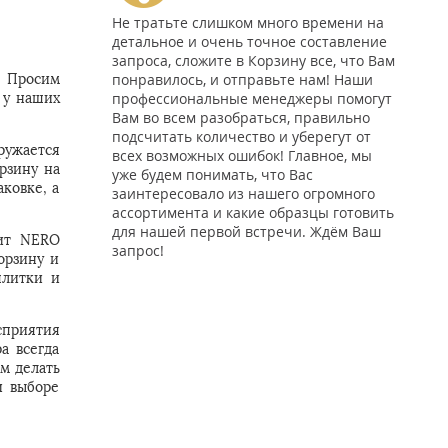
Не тратьте слишком много времени на
детальное и очень точное составление
запроса, сложите в Корзину все, что Вам
понравилось, и отправьте нам! Наши
. Просим
профессиональные менеджеры помогут
 у наших
Вам во всем разобраться, правильно
подсчитать количество и уберегут от
ружается
всех возможных ошибок! Главное, мы
рзину на
уже будем понимать, что Вас
ковке, а
заинтересовало из нашего огромного
ассортимента и какие образцы готовить
для нашей первой встречи. Ждём Ваш
нит NERO
запрос!
орзину и
плитки и
сприятия
а всегда
м делать
и выборе