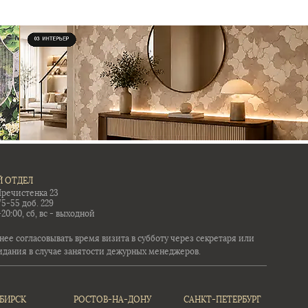
 ОТДЕЛ
Пречистенка 23
75-55 доб. 229
-20:00, сб, вс - выходной
ее согласовывать время визита в субботу через секретаря или
идания в случае занятости дежурных менеджеров.
БИРСК
РОСТОВ-НА-ДОНУ
САНКТ-ПЕТЕРБУРГ