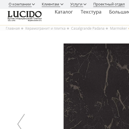
О компании
Клиентам
Услуги
Проектный отдел
Каталог
Текстура
Больши
Главная
Керамогранит и плитка
Casalgrande Padana
Marmoker