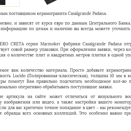
ым поставщиком керамогранита Casalgrande Padana.
евно, и зависят от курса евро по данным Центрального Банка
ую информацию по ценам и наличию вы всегда можете уточнить
NERO CRETA серии Marmoker фабрики Casalgrande Padana отг
твует совой размер упаковки. При оформлении заявки, через ко
ия о количестве плит и квадратных метров плитки в одной упа
имое вам количество материала. Просто добавьте керамогра
ность Lucido (Полированная-классическая), толщина 10 мм в к
ры помогут Вам правильно подсчитать необходимое кол-во 
симально оперативно обрабатывать поступившие заявки.
е артикула на сайте может отличаться от визуального во
 у изображения или видео, а также настройки вашего монитор
Если для вас критично точное попадание в цвет – мы рекомендуе
е образцы всех основных коллекций. Это особенно важно пр