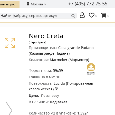
+7 (495) 772-75-55
Москва
ить запрос
0
0
Nero Creta
(Неро Крета)
Производитель:
Casalgrande Padana
(Казальгранде Падана)
Коллекция:
Marmoker (Мармокер)
Формат в см:
59x59
Толщина в мм:
10
Поверхность:
Lucido (Полированная-
классическая)
Цена:
По запросу
В наличии:
Под заказ
Количество м2 в упаковке:
1.3924