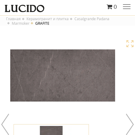
0
Главная
Керамогранит и плитка
Casalgrande Padana
Marmoker
GRAFITE