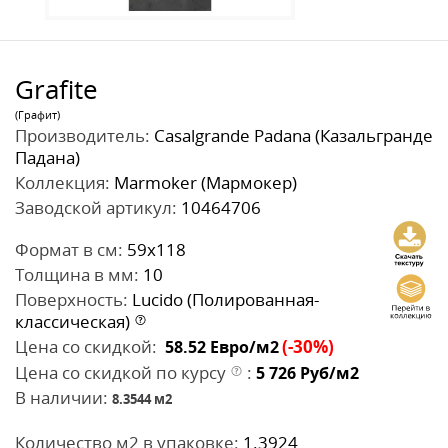
Grafite
(Графит)
Производитель:
Casalgrande Padana (Казальгранде
Падана)
Коллекция:
Marmoker (Мармокер)
Заводской артикул:
10464706
Формат в см:
59x118
Толщина в мм:
10
Поверхность:
Lucido (Полированная-
классическая)
Цена со скидкой:
(-30%)
58.52
Евро/м2
Цена со скидкой по курсу
:
5 726
Руб/м2
В наличии:
8.3544
м2
Количество м2 в упаковке:
1.3924