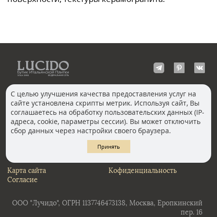
С целью улучшения качества предоставления услуг на
сайте установлена скрипты метрик. Используя сайт, Вы
КОНТАКТЫ
соглашаетесь на обработку пользовательских данных (IP-
Волгоград
адреса, cookie, параметры сессии). Вы может отключить
Москва, Пречистенка
Екатеринбург
сбор данных через настройки своего браузера.
Казань
Новосибирск
Ростов-на-Дону
Санкт-Петербург
Принять
Челябинск
Карта сайта
Кофиденциальность
Согласие
ООО "Лучидо", ОГРН 1137746473138, Москва, Еропкинский
пер. 16