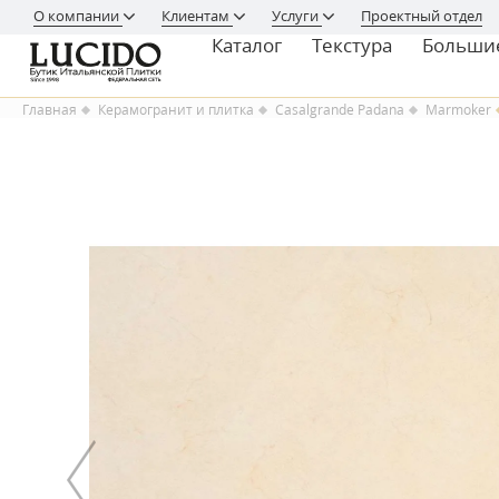
О компании
Клиентам
Услуги
Проектный отдел
Каталог
Текстура
Больши
Главная
Керамогранит и плитка
Casalgrande Padana
Marmoker