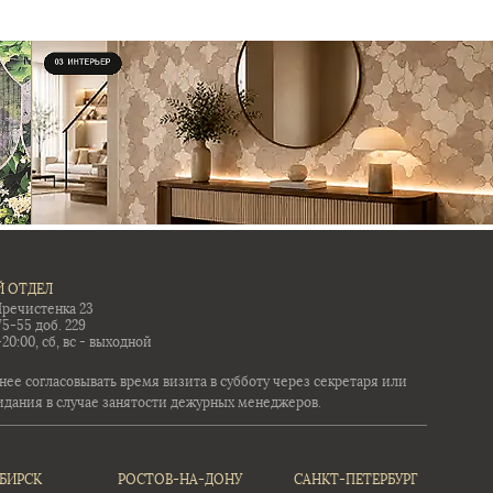
 ОТДЕЛ
Пречистенка 23
75-55 доб. 229
-20:00, сб, вс - выходной
ее согласовывать время визита в субботу через секретаря или
идания в случае занятости дежурных менеджеров.
БИРСК
РОСТОВ-НА-ДОНУ
САНКТ-ПЕТЕРБУРГ