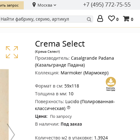
+7 (495) 772-75-55
Москва
ить запрос
0
0
Crema Select
(Крема Селект)
Производитель:
Casalgrande Padana
(Казальгранде Падана)
Коллекция:
Marmoker (Мармокер)
Формат в см:
59x118
Толщина в мм:
10
Поверхность:
Lucido (Полированная-
классическая)
Цена:
По запросу
В наличии:
Под заказ
Количество м2 в упаковке:
1.3924