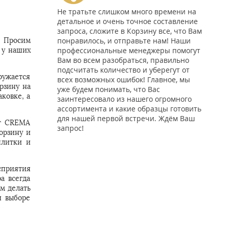
Не тратьте слишком много времени на
детальное и очень точное составление
запроса, сложите в Корзину все, что Вам
понравилось, и отправьте нам! Наши
. Просим
профессиональные менеджеры помогут
 у наших
Вам во всем разобраться, правильно
подсчитать количество и уберегут от
ружается
всех возможных ошибок! Главное, мы
рзину на
уже будем понимать, что Вас
ковке, а
заинтересовало из нашего огромного
ассортимента и какие образцы готовить
для нашей первой встречи. Ждём Ваш
ит CREMA
запрос!
орзину и
плитки и
сприятия
а всегда
м делать
и выборе