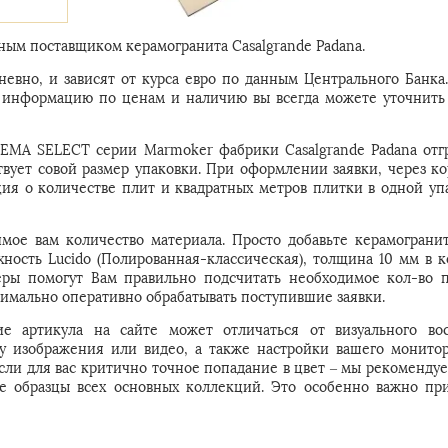
ым поставщиком керамогранита Casalgrande Padana.
евно, и зависят от курса евро по данным Центрального Банка
ую информацию по ценам и наличию вы всегда можете уточнить
REMA SELECT серии Marmoker фабрики Casalgrande Padana отг
твует совой размер упаковки. При оформлении заявки, через ко
ия о количестве плит и квадратных метров плитки в одной упа
имое вам количество материала. Просто добавьте керамогран
хность Lucido (Полированная-классическая), толщина 10 мм в к
ры помогут Вам правильно подсчитать необходимое кол-во 
симально оперативно обрабатывать поступившие заявки.
е артикула на сайте может отличаться от визуального во
 у изображения или видео, а также настройки вашего монитор
Если для вас критично точное попадание в цвет – мы рекомендуе
е образцы всех основных коллекций. Это особенно важно пр