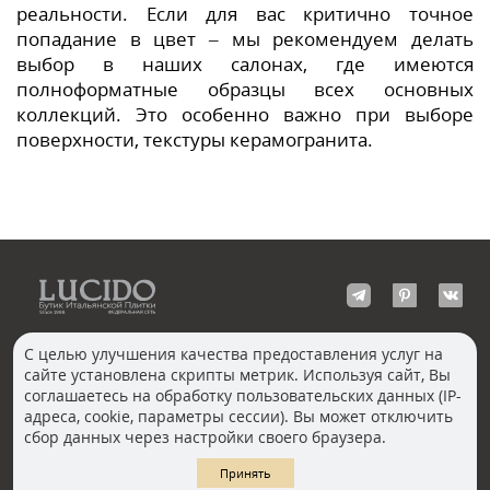
реальности. Если для вас критично точное
попадание в цвет – мы рекомендуем делать
выбор в наших салонах, где имеются
полноформатные образцы всех основных
коллекций. Это особенно важно при выборе
поверхности, текстуры керамогранита.
С целью улучшения качества предоставления услуг на
сайте установлена скрипты метрик. Используя сайт, Вы
КОНТАКТЫ
соглашаетесь на обработку пользовательских данных (IP-
Волгоград
адреса, cookie, параметры сессии). Вы может отключить
Москва, Пречистенка
Екатеринбург
сбор данных через настройки своего браузера.
Казань
Новосибирск
Ростов-на-Дону
Санкт-Петербург
Принять