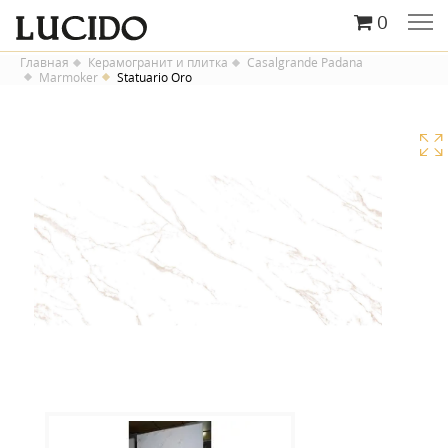
0
Главная
Керамогранит и плитка
Casalgrande Padana
Marmoker
Statuario Oro